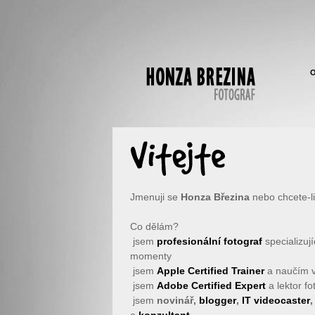
Jmenuji se
Honza Březina
nebo chcete-l
Co dělám?
jsem
profesionální fotograf
specializují
momenty
jsem
Apple Certified Trainer
a naučím vá
jsem
Adobe Certified Expert
a lektor fo
jsem
novinář,
blogger
,
IT videocaster